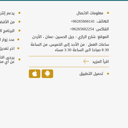
معلومات الاتصال
يدعم إنترنت إكسبلورر 10
الهاتف:
+96265666141
من الأفضل 
الفاكس:
+96265602254
البرنامج المطل
الموقع: شارع الرازي - جبل الحسين -عمان ، الأردن
عدد زوار 
ساعات العمل : من الأحد إلى الخميس، من الساعة
اخر تعديل
8:30 صباحا الى الساعة 3:30 مساء
اقرأ المزيد
عن أي مش
تحميل التطبيق