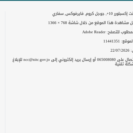
+, جوجل كروم, فايرفوكس, سفاري
مشاهدة هذا الموقع من خلال شاشة 768 × 1366
وب للتصفح: Adobe Reader
الموقع:
11441351
:
22/07/2026
يرجى الاتصال على 065008080 أو إرسال بريد إلكتروني إلى ncc@nitc.gov.jo للإبلاغ
كلة تقنية