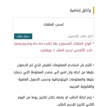
وثائق إضافية
اسحب الملفات
اختر ملف للتحميل.
حمل ملف
*
أنواع الملفات المسموح بها (jpeg,jpg,png,doc,docx,pdf)
، الحد الأقصى لحجم الملف 2 ميغابايت
• التزم بان استخدم المعلومات للغرض الذي تم الحصول
عليها من اجله وان اشير الى مصدر المعلومة التي حصلت
عليها والمعلومات البيلوغرافيه وحسب الاصول العلمية
والقانونية المرعيه
• يتم اجابة الطلب او رفضه خلال ثلاثين يوما من اليوم
الثاني لتاريخ تقديم الطلب