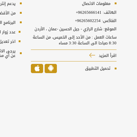
معلومات الاتصال
يدعم إنترنت إكسبلورر 10
الهاتف:
+96265666141
من الأفضل 
الفاكس:
+96265602254
البرنامج المطل
الموقع: شارع الرازي - جبل الحسين -عمان ، الأردن
عدد زوار 
ساعات العمل : من الأحد إلى الخميس، من الساعة
اخر تعديل
8:30 صباحا الى الساعة 3:30 مساء
اقرأ المزيد
عن أي مش
تحميل التطبيق