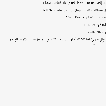
+, جوجل كروم, فايرفوكس, سفاري
مشاهدة هذا الموقع من خلال شاشة 768 × 1366
وب للتصفح: Adobe Reader
الموقع:
11442226
:
22/07/2026
يرجى الاتصال على 065008080 أو إرسال بريد إلكتروني إلى ncc@nitc.gov.jo للإبلاغ
كلة تقنية