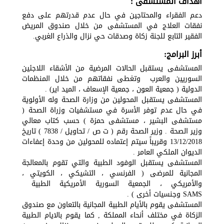
أهداف المستشفى :
دعم الفقراء والمحتاجين في حال عدم قدرتهم على دفع
نفقات العلاج في المستشفى من خلال صندوق المريض
الفقير التابع للجنة زكاة وصدقات حي نزال والذراع الغربي.
أبرز البرامج:
المستشفى يستقبل الحالات المرضية من الأشقاء اللاجئين
السوريين والعرب وتغطى نفقاتهم من خلال المنظمات
الدولية ( جمعية العون ، جمعية الإسعاف ، الميد اير) .
المستشفى يستقبل المحولين من وزارة الصحة وله الأولوية
في حال عدم توفر الأسرة في مستشفيات وزراة الصحة (
مستشفى البشير ، مستشفى حمزة ) حسب كتاب معالي
وزير الصحة . وزير الصحة رقم ( ت ص / تحاويل / 7838 ) تاريخ
13/12/2018 وقريباً سيتم إعتماده للمحولين من وحدة إعفاءات
الديوان الملكي العامر .
المستشفى يستقبل الوفود الطبية والتي تقوم بالمعالجة
المجانية للمرضى ( الفرنسي ، التشيكي ، الكويتي ،
والأمريكي ، الجمعية السورية الأمريكية الطبية
SAMS وجنسيات أخرى ) .
المستشفى يقوم بالأيام الطبية المجانية بالتعاون مع صندوق
الزكاة في مختلف أنحاء المملكة , كما يقوم بالايام الطبية