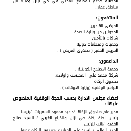
المجانية كدعم للمجتمع المحلي في حي نزال وغيره من
مناطق عمان.
المنتفعون:
المرضى القادرين
المحولين من وزارة الصحة
شركات ىالتأمين
جمعيات ومنظمات دوليه
المريض الفقير ( صندوق المريض ) .
الداعمون:
جمعية الاصلاح الكويتية .
شركة محمد علي المحتسب واولاده.
صندوق الزكاة
البرامج الوقفية (وزارة الاوقاف ) .
اعضاء مجلس الادارة بحسب الحجة الوقفية المنصوص
عليها :
مدير عام صندوق الزكاة /د.عبد محمود السميرات /رئيسا
رئيس لجنة زكاة حي نزال والذراع الغربي / السيد صالح
الفقيه /نائب للرئيس
المدير المالي / السيد علي العبابدة /صندوق الزكاة عضوا