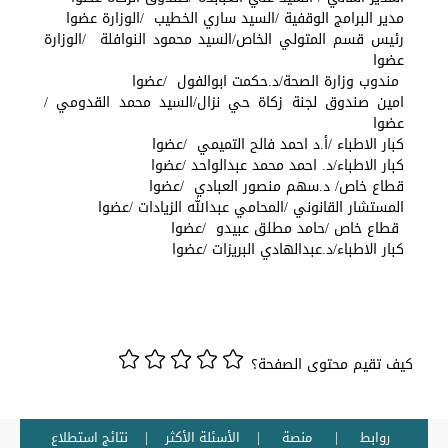
مدير البرامج الوقفية /السيد ساري الخطيب /الوزارة عضوا
رئيس قسم المتولي الخاص/السيد محمود النوافلة /الوزارة
عضوا
مندوب وزارة الصحة/د.حكمت ابوالفول /عضوا
امين صندوق لجنة زكاة حي نزال/السيد محمد القدومي /
عضوا
كبار الاطباء /أ.د احمد فالح التميمي /عضوا
كبار الاطباء/د. احمد محمد عبدالواحد /عضوا
قطاع خاص/ د.سهم منصور العبادي /عضوا
المستشار القانوني /المحامي عبدالله الزيادات /عضوا
قطاع خاص /حامد مطلق عبيدو /عضوا
كبار الاطباء/د.عبدالهادي البريزات /عضوا
كيف تقيم محتوى الصفحة؟
روابط
منصة
الأسئلة الأكثر
نتائج استطلاع