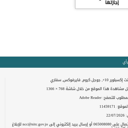
إجازتها
رأي
+, جوجل كروم, فايرفوكس, سفاري
مشاهدة هذا الموقع من خلال شاشة 768 × 1366
وب للتصفح: Adobe Reader
الموقع:
11459171
:
22/07/2026
يرجى الاتصال على 065008080 أو إرسال بريد إلكتروني إلى ncc@nitc.gov.jo للإبلاغ