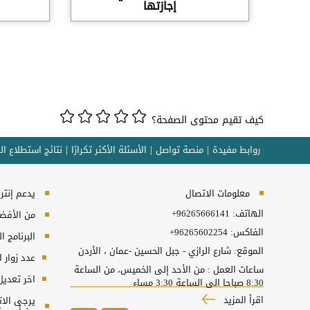
إجازتها
كيف تقيم محتوى الصفحة؟
روابط مفيدة
منصة تواصل
الأسئلة الأكثر تكرارًا
نتائج استطلاع ال
معلومات الاتصال
يدعم إنترنت إكسبلورر 10
الهاتف:
+96265666141
من الأفضل 
الفاكس:
+96265602254
البرنامج المطل
الموقع: شارع الرازي - جبل الحسين -عمان ، الأردن
عدد زوار 
ساعات العمل : من الأحد إلى الخميس، من الساعة
اخر تعديل
8:30 صباحا الى الساعة 3:30 مساء
اقرأ المزيد